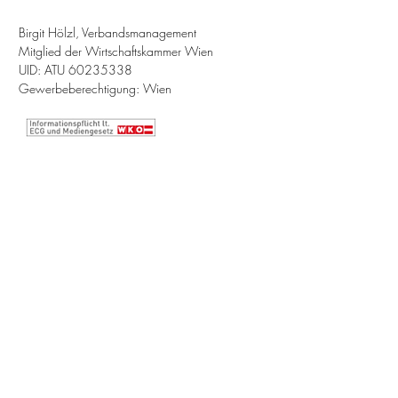
Birgit Hölzl, Verbandsmanagement
Mitglied der Wirtschaftskammer Wien
UID: ATU
60235338
Gewerbeberechtigung: Wien
WWW.VERBANDSMANAGEMENT.AT
Hölzl-Zech Verbandsmanagement
Schlickgasse 4
1090 Wien
T: +43 676 4746443